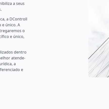
ibiliza a seus
.
ica, a DControll
 e único. A
entregaremos o
fico e único,
alizados dentro
melhor atende-
urídica, a
iferenciado e