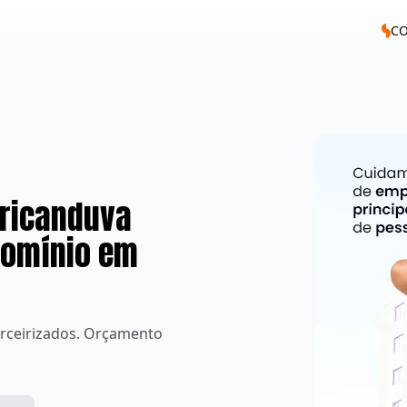
C
Aricanduva
domínio em
rceirizados. Orçamento