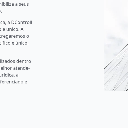
ibiliza a seus
.
ica, a DControll
 e único. A
entregaremos o
fico e único,
alizados dentro
melhor atende-
urídica, a
iferenciado e