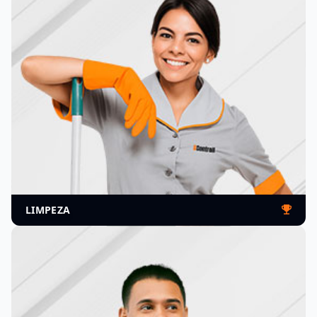
MÚLTIPLAS RESERVAS
Agende vários serviços em um só pedido
Serviços terceirizados
DControll
Ética, gestão transparente, confiabilidade nos
negócios, atendimentos personalizados com
valorização dos clientes, parceiros e colaboradores.