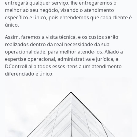
COPEIRA
Porque contratar a DControll?
Contando com diretores com mais de 20 anos de
experiência e profissionais altamente treinados, a
DControll disponibiliza a seus clientes e parceiros o
melhor, para melhor atende-los.
Aliado a espertise operacional, administrativa e
jurídica, a DControll alia todos esses itens a um
atendimento diferenciado e único. A DControll não lhe
entregará qualquer serviço, lhe entregaremos o