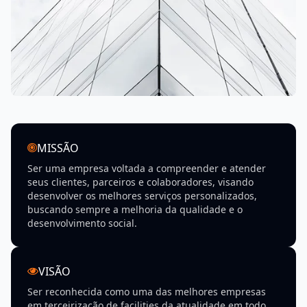
melhor ao seu negócio, visando o atendimento
específico e único, pois entendemos que cada cliente é
único.
Assim, faremos a visita técnica, e os custos serão
realizados dentro da real necessidade da sua
operacionalidade. para melhor atende-los. Aliado a
espertise operacional, administrativa e jurídica, a
DControll alia todos esses itens a um atendimento
diferenciado e único.