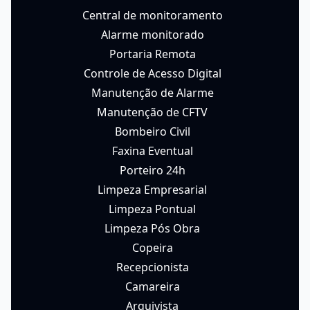
Cuidamos de
empresas
, e principalmente de
pessoas!
Nossos serviços
Manutenções em geral
Eletrica
Hidráulica
Alvenaria
Pintura
Central de monitoramento