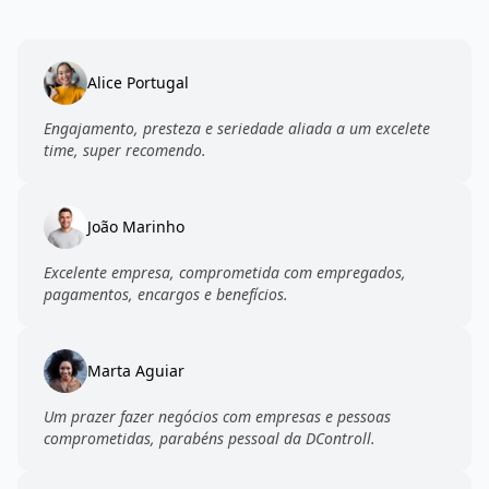
Não, os preços dos serviços da DControll, são justos, e de
grande competitividade no mercado nacional. Além disso,
com a contratação dos serviços terceirizados com a DControll,
as empresa terão uma desoneração da folha de pagamento,
com salários, vale alimentação, vale transporte.
Em casos de falta quem fará a cobertura do posto de
serviço?
A DControll se responsabiliza pela cobertura das faltas,
atestados e outras licenças dos empregados, além disso, o
contratante não paga nada a mais por isso.
Qual prazo minímo para o contrato com a DControll?
Em nossos contratos, deixamos os clientes livres e
desempedidos de cumprimento de prao minímo de 12
meses. Assim, damos aos clientes e parceiros total liberdade,
o que assim garante a nossa qualidade e presteza continua
dos serviços.
O que Falam?