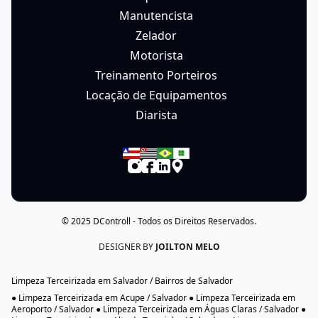
Alarme monitorado
Portaria Remota
Controle de Acesso Digital
Manutenção de Alarme
Manutenção de CFTV
Bombeiro Civil
Faxina Eventual
Porteiro 24h
Limpeza Empresarial
Limpeza Pontual
Limpeza Pós Obra
Copeira
Recepcionista
Camareira
Arquivista
Manutencista