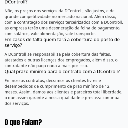
VALORES
Ética, gestão transparente, confiabilidade nos
negócios, atendimentos personalizados com
valorização dos clientes, parceiros e colaboradores.
Perguntas Frequentes
Porque contratar um serviços com a DControll?
Desoneração da folha de pagamento, reposição de
empregados sem elevação do custo em casos de faltas,
licenças, férias e outros, treinamentos constantes da equipe,
acompanhamento por nosso time de supervisores, gestão da
folhas, encargos e beneficíos.
É caro contratar um serviço tercerizado com a
DControll?