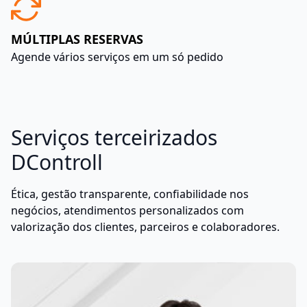
Nossos Diferenciais
SEM BUROCRACIA
Contrate portaria sem sair de casa
ATENDIMENTO PERSONALIZADO
Tire suas dúdivas
(11) 93220-2886