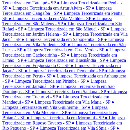
Terceirizada em Tatuapé - SP
● Limpeza Terceirizada em Penha -
SP
● Limpeza Terceirizada em Artur Alvim - SP
● Limpeza
Terceirizada em Cangaíba - SP
● Limpeza Terceirizada em Penha -
SP
● Limpeza Terceirizada em Vila Matilde - SP
● Limpeza
Terceirizada em São Mateus - SP
● Limpeza Terceirizada em São
Rafael - SP
● Limpeza Terceirizada em São Miguel - SP
● Limpeza
Terceirizada em Jardim Helena - SP
● Limpeza Terceirizada em Vila
Jacuí - SP
● Limpeza Terceirizada em Sapopemba - SP
● Limpeza
Terceirizada em Vila Prudente - SP
● Limpeza Terceirizada em São
Lucas - SP
● Limpeza Terceirizada em Casa Verde - SP
● Limpeza
Terceirizada em Cachoeirinha - SP
● Limpeza Terceirizada em
Limão - SP
● Limpeza Terceirizada em Brasilândia - SP
● Limpeza
Terceirizada em Freguesia do Ó - SP
● Limpeza Terceirizada em
Jaçanã - SP
● Limpeza Terceirizada em Tremembé - SP
● Limpeza
Terceirizada em Perus - SP
● Limpeza Terceirizada em Anhanguera
- SP
● Limpeza Terceirizada em Pirituba - SP
● Limpeza
Terceirizada em Jaraguá - SP
● Limpeza Terceirizada em São
Domingos - SP
● Limpeza Terceirizada em Santana - SP
● Limpeza
Terceirizada em Tucuruvi - SP
● Limpeza Terceirizada em
Mandaqui - SP
● Limpeza Terceirizada em Vila Maria - SP
●
Limpeza Terceirizada em Vila Guilherme - SP
● Limpeza
Terceirizada em Vila Medeiros - SP
● Limpeza Terceirizada em
Butantã - SP
● Limpeza Terceirizada em Morumbi - SP
● Limpeza
Terceirizada em Raposo Tavares - SP
● Limpeza Terceirizada em
Rio Pequeno - SP
● Limpeza Terceirizada em Vila Sônia - SP
●