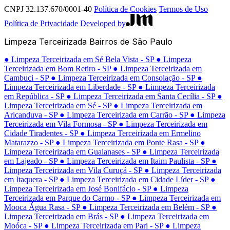
CNPJ 32.137.670/0001-40
Política de Cookies
Termos de Uso
Política de Privacidade
Developed by
Limpeza Terceirizada Bairros de São Paulo
● Limpeza Terceirizada em Sé Bela Vista - SP
● Limpeza
Terceirizada em Bom Retiro - SP
● Limpeza Terceirizada em
Cambuci - SP
● Limpeza Terceirizada em Consolação - SP
●
Limpeza Terceirizada em Liberdade - SP
● Limpeza Terceirizada
em República - SP
● Limpeza Terceirizada em Santa Cecília - SP
●
Limpeza Terceirizada em Sé - SP
● Limpeza Terceirizada em
Aricanduva - SP
● Limpeza Terceirizada em Carrão - SP
● Limpeza
Terceirizada em Vila Formosa - SP
● Limpeza Terceirizada em
Cidade Tiradentes - SP
● Limpeza Terceirizada em Ermelino
Matarazzo - SP
● Limpeza Terceirizada em Ponte Rasa - SP
●
Limpeza Terceirizada em Guaianases - SP
● Limpeza Terceirizada
em Lajeado - SP
● Limpeza Terceirizada em Itaim Paulista - SP
●
Limpeza Terceirizada em Vila Curuçá - SP
● Limpeza Terceirizada
em Itaquera - SP
● Limpeza Terceirizada em Cidade Líder - SP
●
Limpeza Terceirizada em José Bonifácio - SP
● Limpeza
Terceirizada em Parque do Carmo - SP
● Limpeza Terceirizada em
Mooca Água Rasa - SP
● Limpeza Terceirizada em Belém - SP
●
Limpeza Terceirizada em Brás - SP
● Limpeza Terceirizada em
Moóca - SP
● Limpeza Terceirizada em Pari - SP
● Limpeza